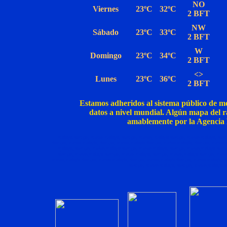
NO
Viernes
23
º
C
32ºC
2 BFT
NW
Sábado
23
º
C
33ºC
2 BFT
W
Domingo
23
º
C
34ºC
2 BFT
<>
Lunes
23
º
C
36ºC
2 BFT
Estamos adheridos al sistema público de m
datos a nivel mundial. Algún mapa del ra
amablemente por la Agencia 
malaga tiempo, meteo malaga, tiempo, meteo, malaga tiempo, meteo malaga, tie
tiempo, meteo malaga, tiempo, meteo,malaga tiempo, meteo malaga, tiempo, meteo,
malaga, tiempo, meteo,malaga tiempo, meteo malaga, tiempo, meteo,malaga tiem
tiempo, meteo,malaga tiempo, meteo malaga, tiempo, meteo,malaga tiempo, mete
meteo,malaga tiempo, meteo malaga, tiempo, meteo,malaga tiempo, meteo malaga, 
tiempo, meteo malaga, tiempo, meteo,malaga t