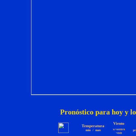
Pronóstico para hoy y lo
Viento
Temperatura
w=oeste/o
min / max
pr
=este