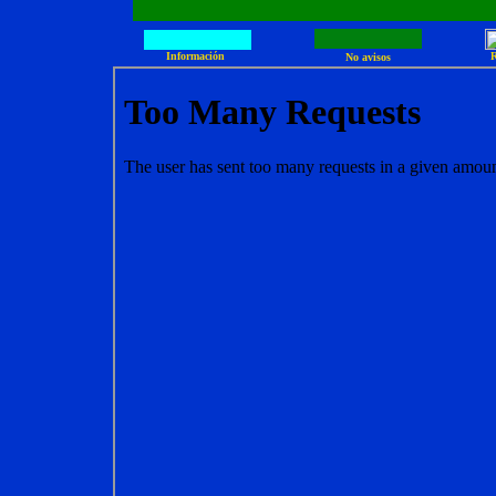
Información
R
No avisos